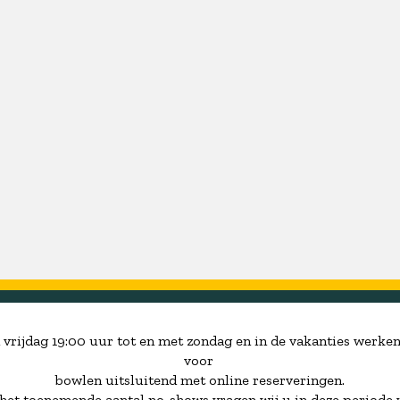
Meer
Meer
Meer
info
info
info
ACTIVITEITEN
PLAY
KIDSPARTY'S
&
 vrijdag 19:00 uur tot en met zondag en in de vakanties werken
FOOD
voor
bowlen uitsluitend met online reserveringen.
het toenemende aantal no-shows vragen wij u in deze periode 