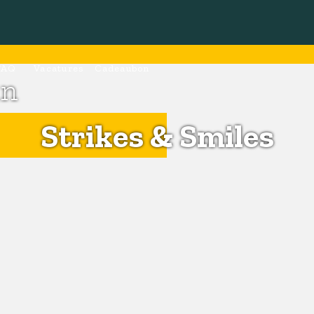
FAQ
Vacatures
Cadeaubon
in
Strikes & Smiles