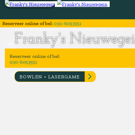
Reserveer online
of bel
:
030-6053551
Contact & Klantenservice
Competitie
55+ Bowlen
Franky's Nieuwege
NL
Current language: Nederlands
Reserveer online
of bel
:
030-6053551
menu
BOWLEN + LASERGAME