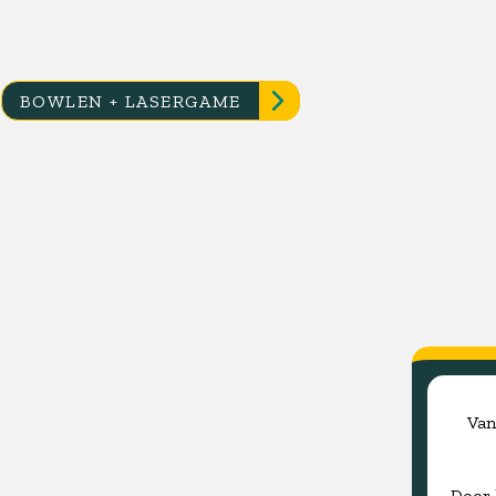
BOWLEN + LASERGAME
Van
Door 